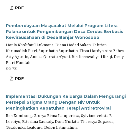
PDF
Pemberdayaan Masyarakat Melalui Program Litera
Palana untuk Pengembangan Desa Cerdas Berbasis
Kewirausahaan di Desa Banjar Wonosobo
Hania Kholifatul Lukmana, Diana Hadad Sakan, Febrian
Karunadiah Putri, Suprihatin Suprihatin, Firza Hardyn Aira Zahra,
Asty Agustin, Annisa Qurratu A’yuni, Birrlinaawaliyati Rizqi, Desty
Putri Hanifah
66-78
PDF
Implementasi Dukungan Keluarga Dalam Mengurangi
Persepsi Stigma Orang Dengan Hiv Untuk
Meningkatkan Kepatuhan Terapi Antiretroviral
Rita Kombong, Grorya Riana Latuperissa, Sylvianovelista R
Losoiyo, Esterlina Saukoly, Doni Nurlatu, Theresya Sopacua,
Tesalonika Leatomu, Delon Latumahina