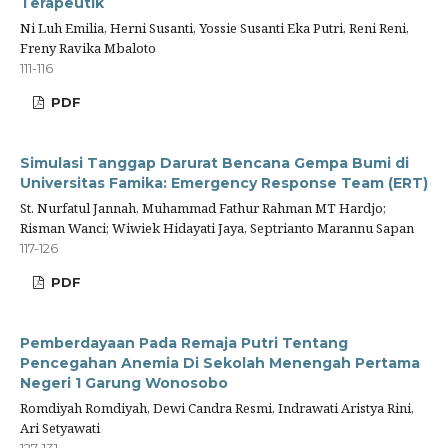
Terapeutik
Ni Luh Emilia, Herni Susanti, Yossie Susanti Eka Putri, Reni Reni,
Freny Ravika Mbaloto
111-116
PDF
Simulasi Tanggap Darurat Bencana Gempa Bumi di
Universitas Famika: Emergency Response Team (ERT)
St. Nurfatul Jannah, Muhammad Fathur Rahman MT Hardjo;
Risman Wanci; Wiwiek Hidayati Jaya, Septrianto Marannu Sapan
117-126
PDF
Pemberdayaan Pada Remaja Putri Tentang
Pencegahan Anemia Di Sekolah Menengah Pertama
Negeri 1 Garung Wonosobo
Romdiyah Romdiyah, Dewi Candra Resmi, Indrawati Aristya Rini,
Ari Setyawati