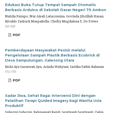
Edukasi Buka Tutup Tempat Sampah Otomatis
Berbasis Arduino di Sekolah Dasar Negeri 79 Ambon
Nabila Payapo, Nur Aisah Latuconsina, Govinda Jibrillah Hasan,
Rivaldo Zadrack Maspaitella, Chelby Magdalena E. De Fretes
161-169
PDF
Pemberdayaan Masyarakat Pesisir melalui
Pengelolaan Sampah Plastik Berbasis Ecobrick di
Desa Sampulungan, Galesong Utara
Rizki Ayu Saraswati Ayu, Arinda Wahyuni, Sartika Fathir Rahman
170-179
PDF
Sadar Jiwa, Sehat Raga: Intervensi Dini dengan
Pelatihan Terapi Quided Imagery bagi Wanita Usia
Produktif
Suhermi Suhermi, Rahmawati Ramli, Septiyanti Septiyanti, Zakia