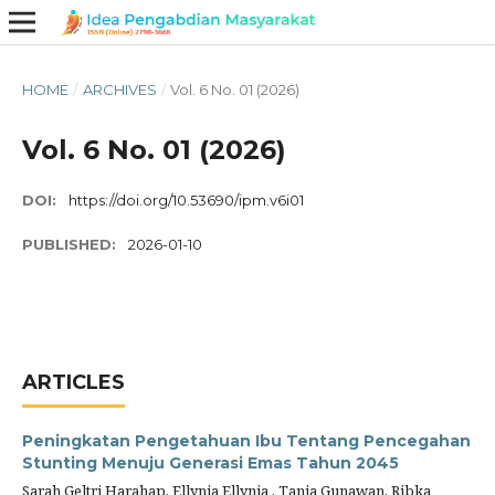
HOME
/
ARCHIVES
/
Vol. 6 No. 01 (2026)
Vol. 6 No. 01 (2026)
DOI:
https://doi.org/10.53690/ipm.v6i01
PUBLISHED:
2026-01-10
ARTICLES
Peningkatan Pengetahuan Ibu Tentang Pencegahan
Stunting Menuju Generasi Emas Tahun 2045
Sarah Geltri Harahap, Ellynia Ellynia , Tania Gunawan, Ribka