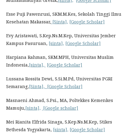
Muhammadiyah Gresik,
[sinta],
[Google Scholar]
Esse Puji Pawenrusi, SKM.M.Kes, Sekolah Tinggi Ilmu
Kesehatan Makassar,
[Sinta],
[Google Scholar]
Evy Aristawati, S.Kep.Ns.M.Kep, Universitas Jember
Kampus Pasuruan,
[sinta],
[Google Scholar]
Harpiana Rahman, SKM.MPH, Universitas Muslim
Indonesia,
[sinta],
[Google Scholar]
Lussana Rossita Dewi, S.Si.M.Pd, Universitas PGRI
Semarang,
[Sinta],
[Google Scholar]
Masnaeni Ahmad, S.Psi., MA, Poltekkes Kemenkes
Mamuju,
[sinta],
[Google scholar]
Mei Rianita Elfrida Sinaga, S.Kep.Ns.M.Kep, Stikes
Bethesda Yogyakarta,
[sinta],
[Google Scholar]