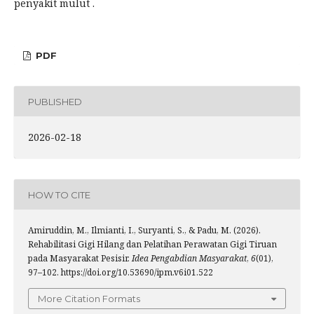
penyakit mulut .
PDF
PUBLISHED
2026-02-18
HOW TO CITE
Amiruddin, M., Ilmianti, I., Suryanti, S., & Padu, M. (2026).
Rehabilitasi Gigi Hilang dan Pelatihan Perawatan Gigi Tiruan
pada Masyarakat Pesisir.
Idea Pengabdian Masyarakat
,
6
(01),
97–102. https://doi.org/10.53690/ipm.v6i01.522
More Citation Formats