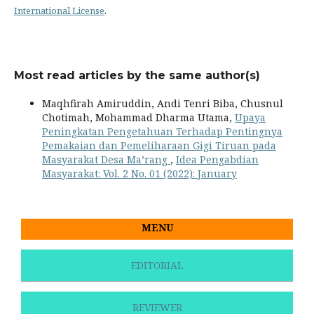
International License
.
Most read articles by the same author(s)
Maqhfirah Amiruddin, Andi Tenri Biba, Chusnul
Chotimah, Mohammad Dharma Utama,
Upaya
Peningkatan Pengetahuan Terhadap Pentingnya
Pemakaian dan Pemeliharaan Gigi Tiruan pada
Masyarakat Desa Ma’rang
,
Idea Pengabdian
Masyarakat: Vol. 2 No. 01 (2022): January
MENU
EDITORIAL
REVIEWER