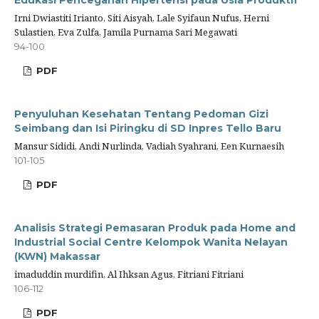
Edukasi Pencegahan Hipertensi pada Usia Produktif
Irni Dwiastiti Irianto, Siti Aisyah, Lale Syifaun Nufus, Herni
Sulastien, Eva Zulfa, Jamila Purnama Sari Megawati
94-100
PDF
Penyuluhan Kesehatan Tentang Pedoman Gizi
Seimbang dan Isi Piringku di SD Inpres Tello Baru
Mansur Sididi, Andi Nurlinda, Vadiah Syahrani, Een Kurnaesih
101-105
PDF
Analisis Strategi Pemasaran Produk pada Home and
Industrial Social Centre Kelompok Wanita Nelayan
(KWN) Makassar
imaduddin murdifin, Al Ihksan Agus, Fitriani Fitriani
106-112
PDF