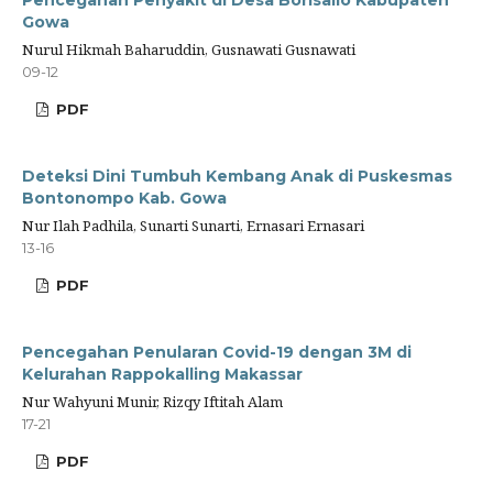
Pencegahan Penyakit di Desa Borisallo Kabupaten
Gowa
Nurul Hikmah Baharuddin, Gusnawati Gusnawati
09-12
PDF
Deteksi Dini Tumbuh Kembang Anak di Puskesmas
Bontonompo Kab. Gowa
Nur Ilah Padhila, Sunarti Sunarti, Ernasari Ernasari
13-16
PDF
Pencegahan Penularan Covid-19 dengan 3M di
Kelurahan Rappokalling Makassar
Nur Wahyuni Munir, Rizqy Iftitah Alam
17-21
PDF