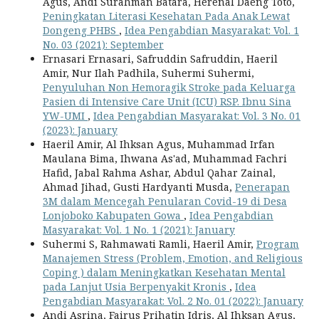
Agus, Andi Surahman Batara, Herenal Daeng Toto,
Peningkatan Literasi Kesehatan Pada Anak Lewat
Dongeng PHBS
,
Idea Pengabdian Masyarakat: Vol. 1
No. 03 (2021): September
Ernasari Ernasari, Safruddin Safruddin, Haeril
Amir, Nur Ilah Padhila, Suhermi Suhermi,
Penyuluhan Non Hemoragik Stroke pada Keluarga
Pasien di Intensive Care Unit (ICU) RSP. Ibnu Sina
YW-UMI
,
Idea Pengabdian Masyarakat: Vol. 3 No. 01
(2023): January
Haeril Amir, Al Ihksan Agus, Muhammad Irfan
Maulana Bima, Ihwana As'ad, Muhammad Fachri
Hafid, Jabal Rahma Ashar, Abdul Qahar Zainal,
Ahmad Jihad, Gusti Hardyanti Musda,
Penerapan
3M dalam Mencegah Penularan Covid-19 di Desa
Lonjoboko Kabupaten Gowa
,
Idea Pengabdian
Masyarakat: Vol. 1 No. 1 (2021): January
Suhermi S, Rahmawati Ramli, Haeril Amir,
Program
Manajemen Stress (Problem, Emotion, and Religious
Coping ) dalam Meningkatkan Kesehatan Mental
pada Lanjut Usia Berpenyakit Kronis
,
Idea
Pengabdian Masyarakat: Vol. 2 No. 01 (2022): January
Andi Asrina, Fairus Prihatin Idris, Al Ihksan Agus,