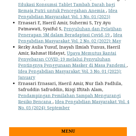
Edukasi Konsumsi Tablet Tambah Darah bagi
Remaja Putri untuk Pencegahan Anemia
,
Idea
Pengabdian Masyarakat: Vol. 5 No. 01 (2025)
Ernasari E, Haeril Amir, Suhermi S, Try Ayu
Patmawati, Syaiful S,
Penyuluhan dan Pelatihan
Penerapan 5M dalam Beradaptasi Covid-19
,
Idea
Pengabdian Masyarakat: Vol. 2 No. 02 (2022): May
Rezky Aulia Yusuf, Inayah Ilmiah Yunus, Haeril
Amir, Rahmat Hidayat,
Upaya Memutus Rantai
Penyebaran COVID-19 melalui Penyuluhan
Pentingnya Penggunaan Masker di Masa Pandemi
,
Idea Pengabdian Masyarakat: Vol. 3 No. 01 (2023):
January
Ernasari Ernasari, Haeril Amir, Nur Ilah Padhila,
Safruddin Safruddin, Rizqi Iftitah Alam,
Pendampingan Pemilahan Sampah Mengurangi
Resiko Bencana
,
Idea Pengabdian Masyarakat: Vol. 4
No. 03 (2024): September
MENU