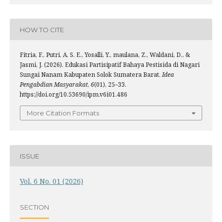
HOW TO CITE
Fitria, F., Putri, A. S. E., Yosalli, Y., maulana, Z., Waldani, D., &
Jasmi, J. (2026). Edukasi Partisipatif Bahaya Pestisida di Nagari
Sungai Nanam Kabupaten Solok Sumatera Barat.
Idea
Pengabdian Masyarakat
,
6
(01), 25–33.
https://doi.org/10.53690/ipm.v6i01.486
More Citation Formats
ISSUE
Vol. 6 No. 01 (2026)
SECTION