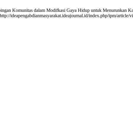
pingan Komunitas dalam Modifkasi Gaya Hidup untuk Menurunkan Kada
 http://ideapengabdianmasyarakat.ideajournal.id/index.php/ipm/article/