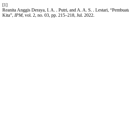
[1]
Reanita Anggis Deraya, I. A. . Putri, and A. A. S. . Lestari, “Pemb
Kita”,
IPM
, vol. 2, no. 03, pp. 215–218, Jul. 2022.