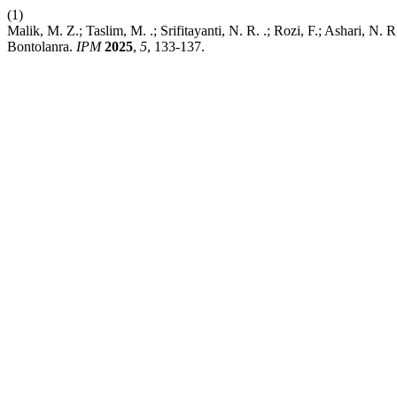
(1)
Malik, M. Z.; Taslim, M. .; Srifitayanti, N. R. .; Rozi, F.; Asha
Bontolanra.
IPM
2025
,
5
, 133-137.