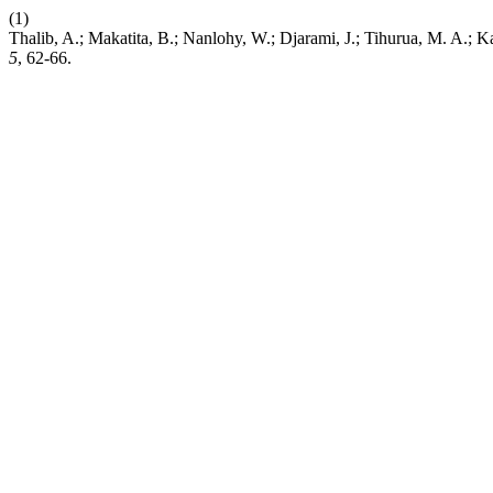
(1)
Thalib, A.; Makatita, B.; Nanlohy, W.; Djarami, J.; Tihurua, M. A
5
, 62-66.